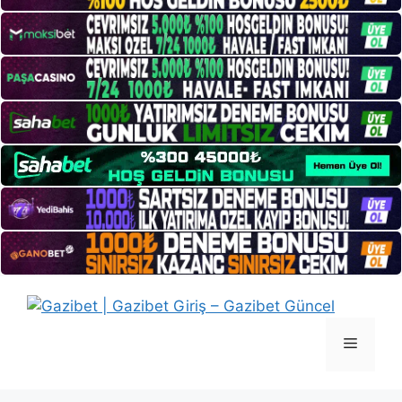
İçeriğe
atla
Menü