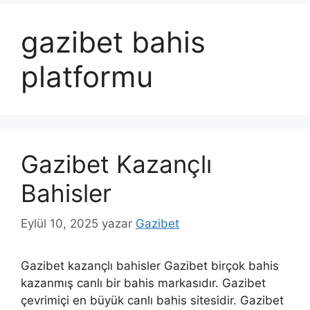
gazibet bahis
platformu
Gazibet Kazançlı
Bahisler
Eylül 10, 2025
yazar
Gazibet
Gazibet kazançlı bahisler Gazibet birçok bahis
kazanmış canlı bir bahis markasıdır. Gazibet
çevrimiçi en büyük canlı bahis sitesidir. Gazibet