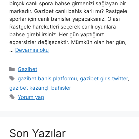
birçok canlı spora bahse girmenizi sağlayan bir
markadır. Gazibet canlı bahis karlı mı? Rastgele
sporlar için canlı bahisler yapacaksınız. Olası
Rastgele hareketleri seçerek canlı oyunlara
bahse girebilirsiniz. Her gün yaptığınız
egzersizler değişecektir. Mümkün olan her gün,
…
Devamını oku
Kategoriler
Gazibet
Etiketler
gazibet bahis platformu
,
gazibet giris twitter
,
gazibet kazançlı bahisler
Yorum yap
Son Yazılar