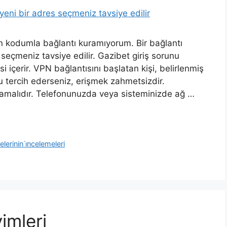
an kodumla bağlantı kuramıyorum. Bir bağlantı
seçmeniz tavsiye edilir. Gazibet giriş sorunu
i içerir. VPN bağlantısını başlatan kişi, belirlenmiş
mu tercih ederseniz, erişmek zahmetsizdir.
lamalıdır. Telefonunuzda veya sisteminizde ağ …
lerinin i̇ncelemeleri
imleri