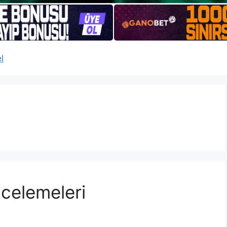
ncelemeleri