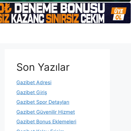
Son Yazılar
Gazibet Adresi
Gazibet Giriş
Gazibet Spor Detayları
Gazibet Güvenilir Hizmet
Gazibet Bonus Eklemeleri