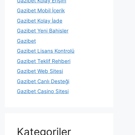
Gazibet Kolay Erişim
Gazibet Mobil İçerik
Gazibet Kolay İade
Gazibet Yeni Bahisler
Gazibet
Gazibet Lisans Kontrolü
Gazibet Teklif Rehberi
Gazibet Web Sitesi
Gazibet Canlı Desteği
Gazibet Casino Sitesi
Kategoriler