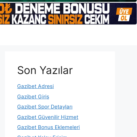
Son Yazılar
Gazibet Adresi
Gazibet Giriş
Gazibet Spor Detayları
Gazibet Güvenilir Hizmet
Gazibet Bonus Eklemeleri