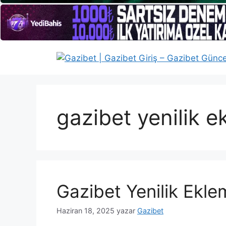
İçeriğe
atla
gazibet yenilik 
Gazibet Yenilik Ekle
Haziran 18, 2025
yazar
Gazibet