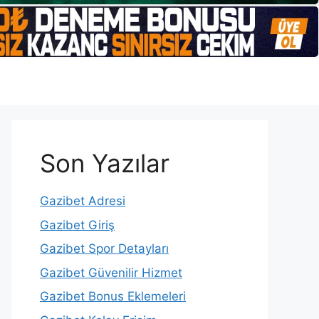
Son Yazılar
Gazibet Adresi
Gazibet Giriş
Gazibet Spor Detayları
Gazibet Güvenilir Hizmet
Gazibet Bonus Eklemeleri