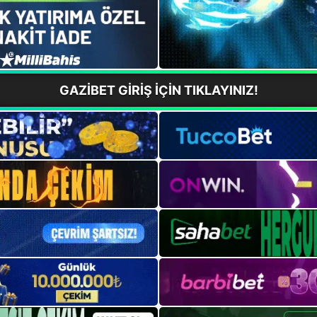
GAZİBET GİRİŞ İÇİN TIKLAYINIZ!