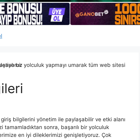
ileri
giriş bilgilerini yönetim ile paylaşabilir ve etki alanı
zi tamamladıktan sonra, başarılı bir yolculuk
imize en iyi dileklerimizi genişletiyoruz. Çok