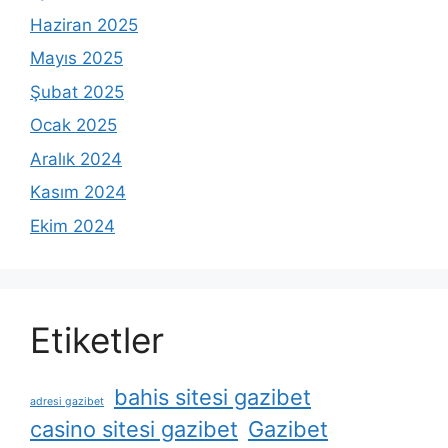
Haziran 2025
Mayıs 2025
Şubat 2025
Ocak 2025
Aralık 2024
Kasım 2024
Ekim 2024
Etiketler
bahis sitesi gazibet
adresi gazibet
casino sitesi gazibet
Gazibet