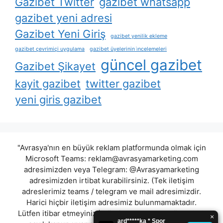
Gazibet Twitter
gazibet whatsapp
gazibet yeni adresi
Gazibet Yeni Giriş
gazibet yenilik ekleme
gazibet çevrimiçi uygulama
gazibet üyelerinin i̇ncelemeleri
güncel gazibet
Gazibet Şikayet
kayit gazibet
twitter gazibet
yeni giris gazibet
"Avrasya'nın en büyük reklam platformunda olmak için
Microsoft Teams:
reklam@avrasyamarketing.com
adresimizden veya Telegram: @Avrasyamarketing
adresimizden irtibat kurabilirsiniz. (Tek iletişim
adreslerimiz teams / telegram ve mail adresimizdir.
Harici hiçbir iletişim adresimiz bulunmamaktadır.
Lütfen itibar etmeyiniz.) Türkiye yasalarına göre 7258