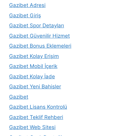
Gazibet Adresi
Gazibet Giriş
Gazibet Spor Detayları
Gazibet Güvenilir Hizmet
Gazibet Bonus Eklemeleri
Gazibet Kolay Erişim
Gazibet Mobil İçerik
Gazibet Kolay İade
Gazibet Yeni Bahisler
Gazibet
Gazibet Lisans Kontrolü
Gazibet Teklif Rehberi
Gazibet Web Sitesi