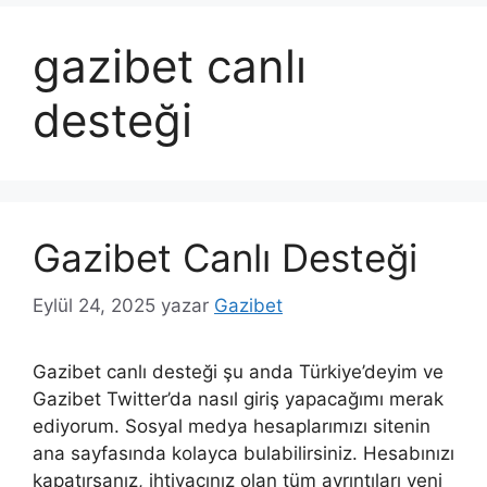
gazibet canlı
desteği
Gazibet Canlı Desteği
Eylül 24, 2025
yazar
Gazibet
Gazibet canlı desteği şu anda Türkiye’deyim ve
Gazibet Twitter’da nasıl giriş yapacağımı merak
ediyorum. Sosyal medya hesaplarımızı sitenin
ana sayfasında kolayca bulabilirsiniz. Hesabınızı
kapatırsanız, ihtiyacınız olan tüm ayrıntıları yeni