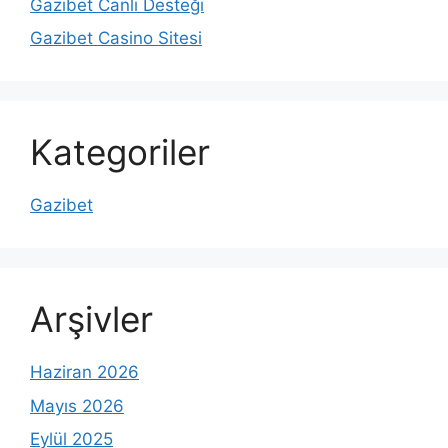
Gazibet Canlı Desteği
Gazibet Casino Sitesi
Kategoriler
Gazibet
Arşivler
Haziran 2026
Mayıs 2026
Eylül 2025