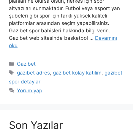
planları ne olursa olsun, herkes için spor
altyazıları sunmaktadır. Futbol veya esport yan
şubeleri gibi spor için farklı yüksek kaliteli
platformlar arasından seçim yapabilirsiniz.
Gazibet spor bahisleri hakkında bilgi verin.
Gazibet web sitesinde basketbol …
Devamını
oku
Kategoriler
Gazibet
Etiketler
gazibet adres
,
gazibet kolay katılım
,
gazibet
spor detayları
Yorum yap
Son Yazılar