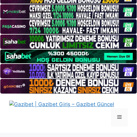
İçeriğe
atla
Menü