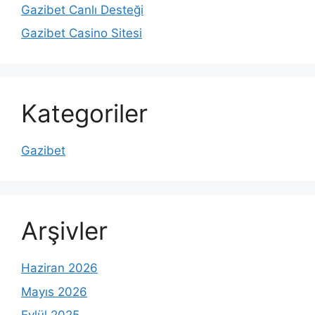
Gazibet Canlı Desteği
Gazibet Casino Sitesi
Kategoriler
Gazibet
Arşivler
Haziran 2026
Mayıs 2026