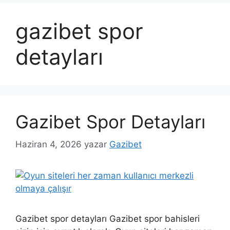
gazibet spor
detayları
Gazibet Spor Detayları
Haziran 4, 2026
yazar
Gazibet
Gazibet spor detayları Gazibet spor bahisleri