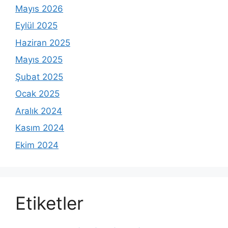
Mayıs 2026
Eylül 2025
Haziran 2025
Mayıs 2025
Şubat 2025
Ocak 2025
Aralık 2024
Kasım 2024
Ekim 2024
Etiketler