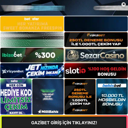
×
GAZİBET GİRİŞ İÇİN TIKLAYINIZ!