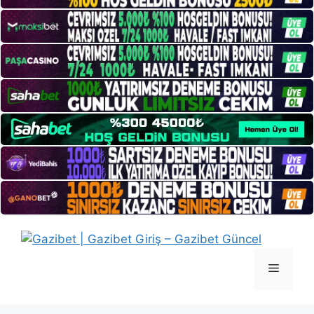
İçeriğe
atla
Menü