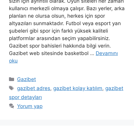
sizin için ayrıntılı olarak. Oyun siteleri her zaman
kullanıcı merkezli olmaya çalışır. Bazı yerler, arka
planları ne olursa olsun, herkes için spor
altyazıları sunmaktadır. Futbol veya esport yan
şubeleri gibi spor için farklı yüksek kaliteli
platformlar arasından seçim yapabilirsiniz.
Gazibet spor bahisleri hakkında bilgi verin.
Gazibet web sitesinde basketbol …
Devamını
oku
Kategoriler
Gazibet
Etiketler
gazibet adres
,
gazibet kolay katılım
,
gazibet
spor detayları
Yorum yap